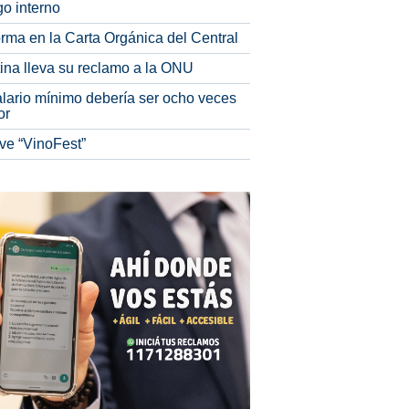
o interno
rma en la Carta Orgánica del Central
tina lleva su reclamo a la ONU
alario mínimo debería ser ocho veces
or
ve “VinoFest”