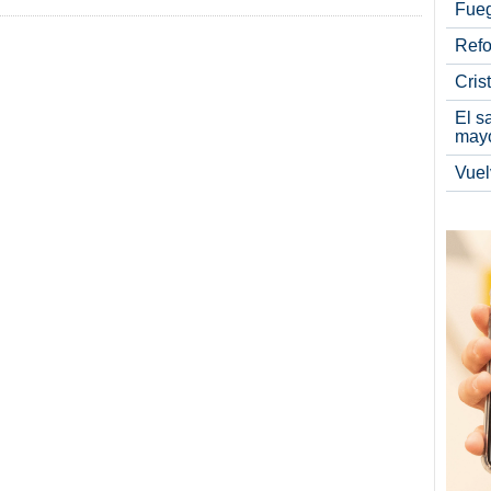
Fueg
Refo
Cris
El s
may
Vuel