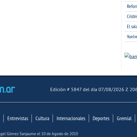
Refor
Cristi
El sa
Vuelv
El Mensajero Diario
Edición # 5847 del día 07/08/2026
206
Entrevistas
Cultura
Internacionales
Deportes
Gremial
Ángel Gómez Sanjaume el 10 de Agosto de 2010