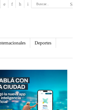
El Mensajero Diario
nternacionales
Deportes