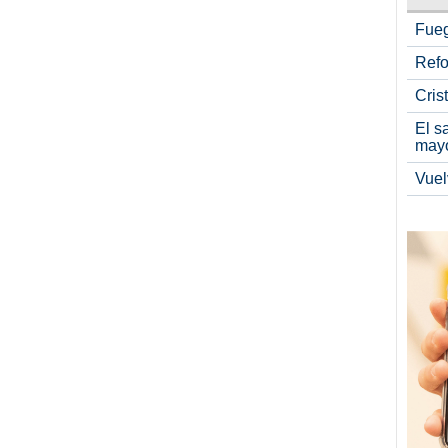
Fueg
Refo
Cris
El s
may
Vuel