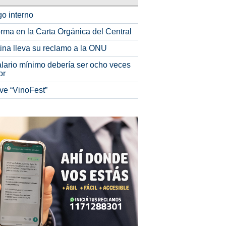
o interno
rma en la Carta Orgánica del Central
tina lleva su reclamo a la ONU
alario mínimo debería ser ocho veces
or
ve “VinoFest”