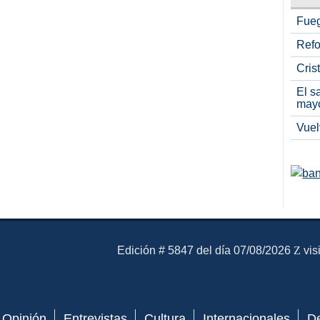
Fueg
Refo
Cris
El s
may
Vuel
El Mensajero Diario
Edición # 5847 del día 07/08/2026
vis
Opinión
Entrevistas
Cultura
Internacionales
D