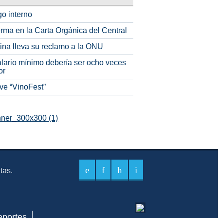
o interno
rma en la Carta Orgánica del Central
tina lleva su reclamo a la ONU
alario mínimo debería ser ocho veces
or
ve “VinoFest”
itas.
eportes