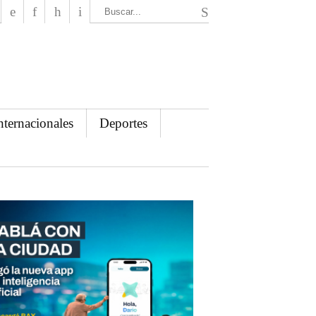
El Mensajero Diario
nternacionales
Deportes