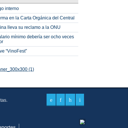
o interno
rma en la Carta Orgánica del Central
tina lleva su reclamo a la ONU
alario mínimo debería ser ocho veces
or
ve “VinoFest”
itas.
eportes