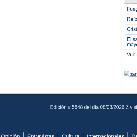
Fueg
Refo
Cris
El s
may
Vuel
El Mensajero Diario
Edición # 5848 del día 08/08/2026
vis
Opinión
Entrevistas
Cultura
Internacionales
D