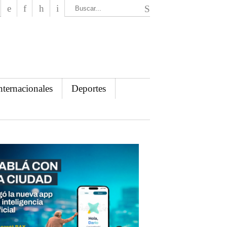
El Mensajero Diario
nternacionales
Deportes