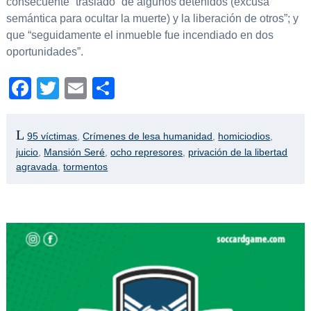
consecuente “traslado” de algunos detenidos (excusa
semántica para ocultar la muerte) y la liberación de otros”; y
que “seguidamente el inmueble fue incendiado en dos
oportunidades”.
Facebook
Twitter
Email
Compartir
95 víctimas
,
Crímenes de lesa humanidad
,
homiciodios
,
juicio
,
Mansión Seré
,
ocho represores
,
privación de la libertad
agravada
,
tormentos