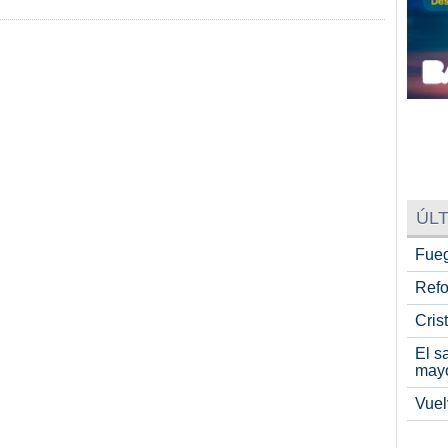
ÚLT
Fueg
Refo
Cris
El s
may
Vuel