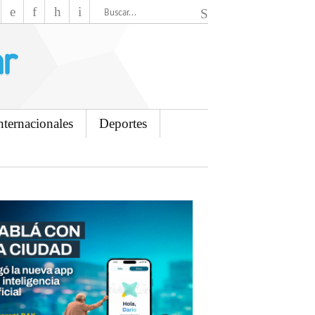
El Mensajero Diario
nternacionales
Deportes