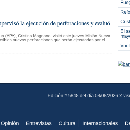
Fueg
Refo
rvisó la ejecución de perforaciones y evaluó
Cris
El s
Agua (APA), Cristina Magnano, visitó este jueves Misión Nueva
may
osibles nuevas perforaciones que serán ejecutadas por el
Vuel
El Mensajero Diario
Edición # 5848 del día 08/08/2026
vis
Opinión
Entrevistas
Cultura
Internacionales
D