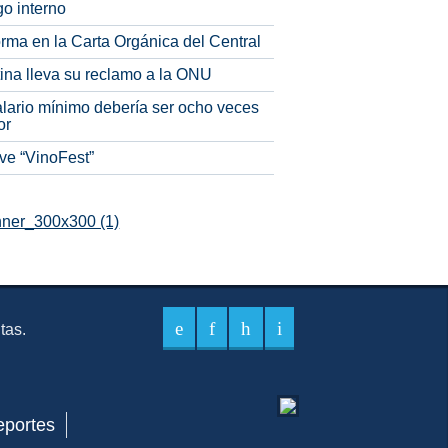
o interno
rma en la Carta Orgánica del Central
tina lleva su reclamo a la ONU
alario mínimo debería ser ocho veces
or
ve “VinoFest”
itas.
eportes