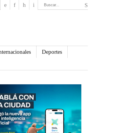
El Mensajero Diario
nternacionales
Deportes