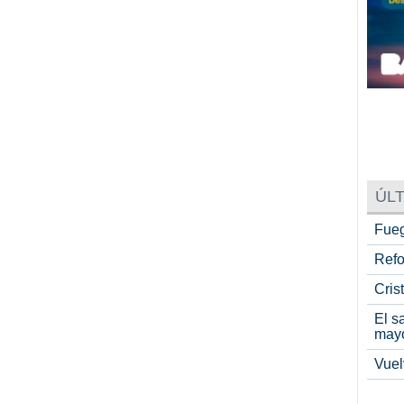
ÚLT
Fueg
Refo
Cris
El s
may
Vuel