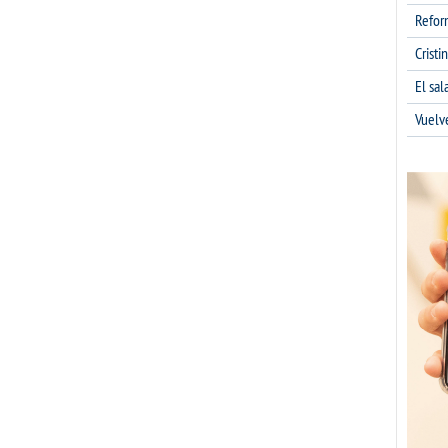
Refor
Cristi
El sa
Vuelv