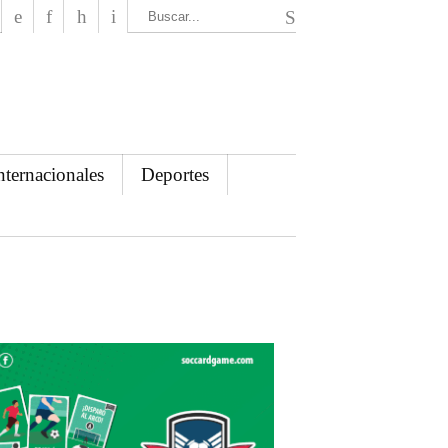
El Mensajero Diario
nternacionales
Deportes