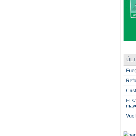
ÚLT
Fueg
Refo
Cris
El s
may
Vuel