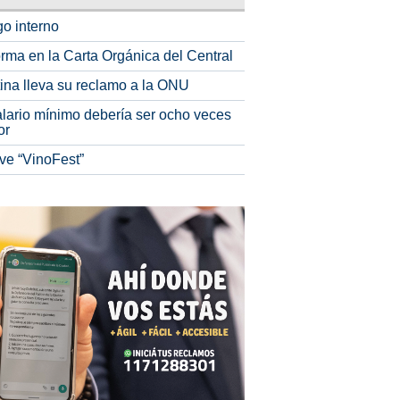
o interno
rma en la Carta Orgánica del Central
tina lleva su reclamo a la ONU
alario mínimo debería ser ocho veces
or
ve “VinoFest”