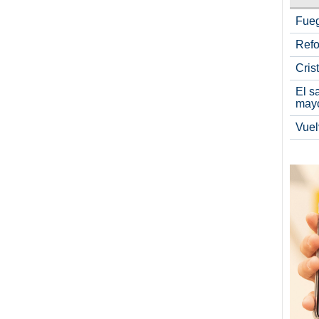
Fueg
Refo
Cris
El s
may
Vuel