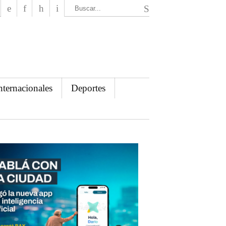
El Mensajero Diario
nternacionales
Deportes