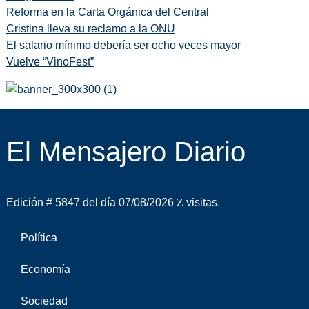
Reforma en la Carta Orgánica del Central
Cristina lleva su reclamo a la ONU
El salario mínimo debería ser ocho veces mayor
Vuelve “VinoFest”
El Mensajero Diario
Edición # 5847 del día 07/08/2026
visitas.
Política
Economía
Sociedad