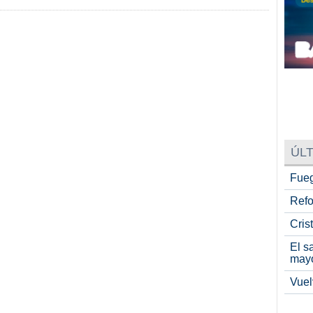
ÚLT
Fueg
Refo
Cris
El s
may
Vuel