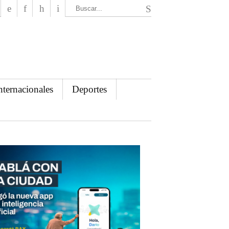
El Mensajero Diario
nternacionales
Deportes