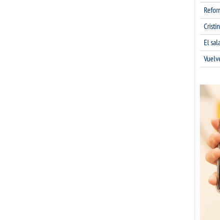
Refor
Cristi
El sa
Vuelv