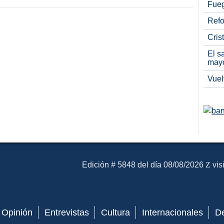
Fueg
Refo
Cris
El s
may
Vuel
El Mensajero Diario
Edición # 5848 del día 08/08/2026
vis
Opinión
Entrevistas
Cultura
Internacionales
D