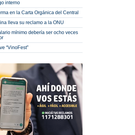
o interno
rma en la Carta Orgánica del Central
tina lleva su reclamo a la ONU
alario mínimo debería ser ocho veces
or
ve “VinoFest”