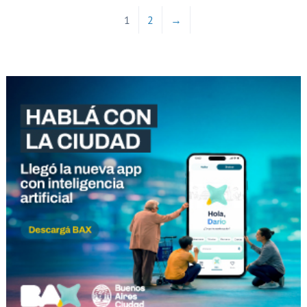
1
2
→