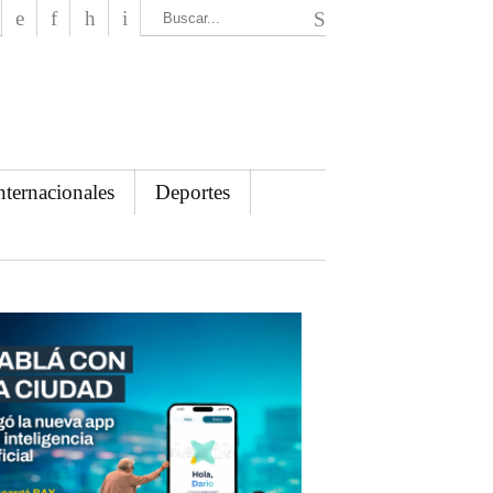
El Mensajero Diario
nternacionales
Deportes