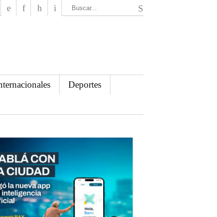
El Mensajero Diario
nternacionales
Deportes