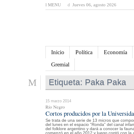
MENU
Jueves 06, agosto 2026
Inicio
Política
Economía
Gremial
Etiqueta:
Paka Paka
15 marzo 2014
Río Negro
Cortos producidos por la Universid
Se trata de una serie de 13 micros que compon
del lunes en el espacio “Ronda” del canal infan
del folklore argentino y dará a conocer la fauna
comenzó en el año 2012 y luego contó con la