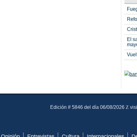
Fueg
Refo
Cris
El s
may
Vuel
El Mensajero Diario
Edición # 5846 del día 06/08/2026
vis
Opinión
Entrevistas
Cultura
Internacionales
D