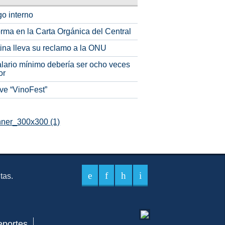
o interno
rma en la Carta Orgánica del Central
tina lleva su reclamo a la ONU
alario mínimo debería ser ocho veces
or
ve “VinoFest”
itas.
eportes