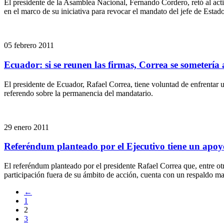
El presidente de la Asamblea Nacional, Fernando Cordero, retó al activ
en el marco de su iniciativa para revocar el mandato del jefe de Estad
05 febrero 2011
Ecuador: si se reunen las firmas, Correa se sometería 
El presidente de Ecuador, Rafael Correa, tiene voluntad de enfrentar 
referendo sobre la permanencia del mandatario.
29 enero 2011
Referéndum planteado por el Ejecutivo tiene un apoyo
El referéndum planteado por el presidente Rafael Correa que, entre o
participación fuera de su ámbito de acción, cuenta con un respaldo ma
←
1
2
3