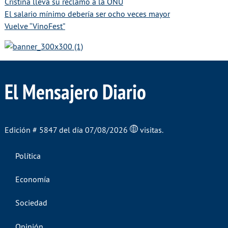
Cristina lleva su reclamo a la ONU
El salario mínimo debería ser ocho veces mayor
Vuelve “VinoFest”
El Mensajero Diario
Edición # 5847 del día 07/08/2026
visitas.
Política
Economía
Sociedad
Opinión