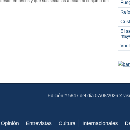
desde entonces y que sus secuelas afectan al conjunto del
Fueg
Refo
Cris
El s
may
Vuel
El Mensajero Diario
Edición # 5847 del día 07/08/2026
vis
Opinión
Entrevistas
Cultura
Internacionales
D