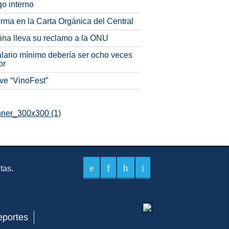
o interno
rma en la Carta Orgánica del Central
tina lleva su reclamo a la ONU
alario mínimo debería ser ocho veces
or
ve “VinoFest”
itas.
eportes