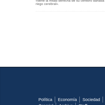
«tiene la mitad derecha de su cerebro dañada 
riego cerebral».
Política
Economía
Sociedad