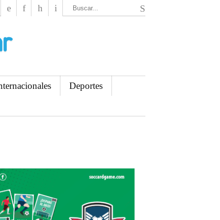
El Mensajero Diario
nternacionales
Deportes