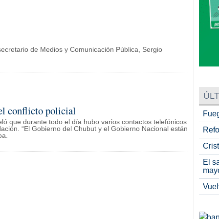
bsecretario de Medios y Comunicación Pública, Sergio
ÚLT
l conflicto policial
Fueg
eló que durante todo el día hubo varios contactos telefónicos
Nación. “El Gobierno del Chubut y el Gobierno Nacional están
Refo
oa.
Cris
El s
may
Vuel