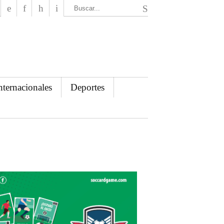
El Mensajero Diario
nternacionales
Deportes