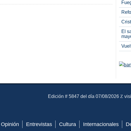
Fueg
Refo
Cris
El s
may
Vuel
El Mensajero Diario
Edición # 5847 del día 07/08/2026
vis
Opinión
Entrevistas
Cultura
Internacionales
D