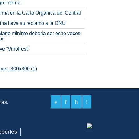
o interno
rma en la Carta Orgánica del Central
tina lleva su reclamo a la ONU
alario mínimo debería ser ocho veces
or
ve “VinoFest”
itas.
eportes