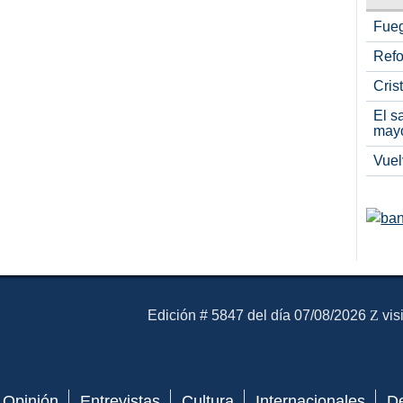
Fueg
Refo
Cris
El s
may
Vuel
El Mensajero Diario
Edición # 5847 del día 07/08/2026
vis
Opinión
Entrevistas
Cultura
Internacionales
D