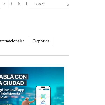
El Mensajero Diario
nternacionales
Deportes