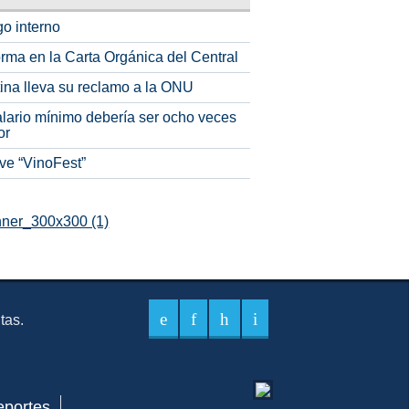
o interno
rma en la Carta Orgánica del Central
tina lleva su reclamo a la ONU
alario mínimo debería ser ocho veces
or
ve “VinoFest”
itas.
eportes