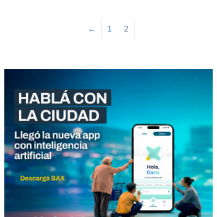
←
1
2