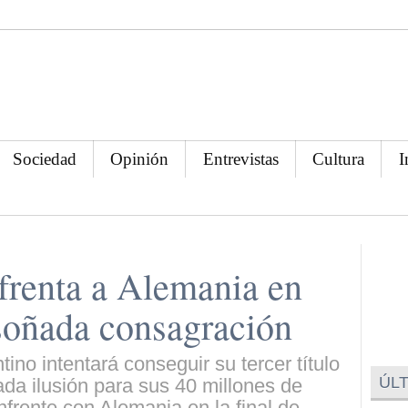
Sociedad
Opinión
Entrevistas
Cultura
I
frenta a Alemania en
soñada consagración
ino intentará conseguir su tercer título
ÚLT
da ilusión para sus 40 millones de
frente con Alemania en la final de