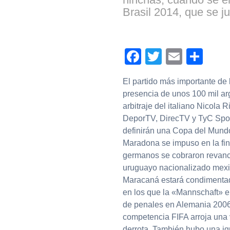
Brasil 2014, que se j
Facebook
Twitter
Email
Com
El partido más importante de 
presencia de unos 100 mil ar
arbitraje del italiano Nicola 
DeporTV, DirecTV y TyC Sports
definirán una Copa del Mund
Maradona se impuso en la fina
germanos se cobraron revanch
uruguayo nacionalizado mexi
Maracaná estará condimentada
en los que la «Mannschaft» el
de penales en Alemania 2006 y
competencia FIFA arroja una 
derrota. También hubo una ig