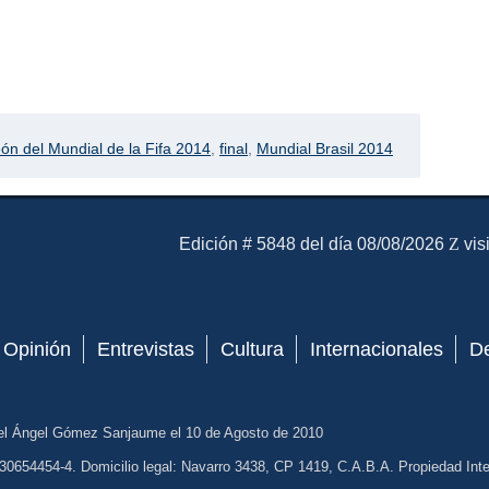
partir
n del Mundial de la Fifa 2014
,
final
,
Mundial Brasil 2014
El Mensajero Diario
Edición # 5848 del día 08/08/2026
vis
Opinión
Entrevistas
Cultura
Internacionales
D
el Ángel Gómez Sanjaume el 10 de Agosto de 2010
30654454-4. Domicilio legal: Navarro 3438, CP 1419, C.A.B.A. Propiedad Intel