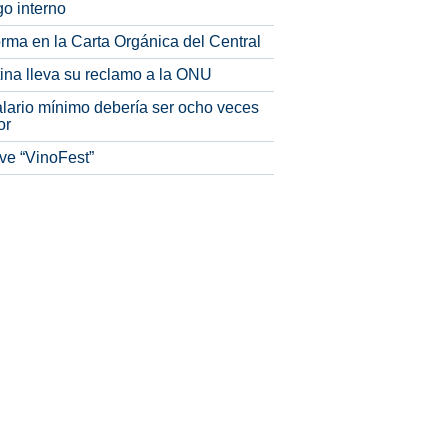
o interno
rma en la Carta Orgánica del Central
tina lleva su reclamo a la ONU
alario mínimo debería ser ocho veces
or
ve “VinoFest”