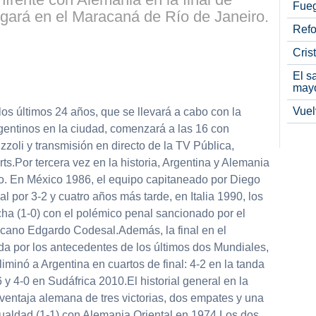
Fueg
ugará en el Maracaná de Río de Janeiro.
Refo
Cris
partir
El s
may
Vuel
los últimos 24 años, que se llevará a cabo con la
gentinos en la ciudad, comenzará a las 16 con
Rizzoli y transmisión en directo de la TV Pública,
.Por tercera vez en la historia, Argentina y Alemania
o. En México 1986, el equipo capitaneado por Diego
l por 3-2 y cuatro años más tarde, en Italia 1990, los
a (1-0) con el polémico penal sancionado por el
cano Edgardo Codesal.Además, la final en el
 por los antecedentes de los últimos dos Mundiales,
iminó a Argentina en cuartos de final: 4-2 en la tanda
 4-0 en Sudáfrica 2010.El historial general en la
ventaja alemana de tres victorias, dos empates y una
ualdad (1-1) con Alemania Oriental en 1974.Los dos