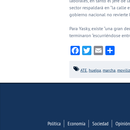
laborales, en tanto el jefe de 
sector respaldará en “la calle e
gobierno nacional no revierte l
Para Yasky, existe “una gran de
terminaron “escurriéndose entr
Facebook
Twitter
Email
Com
ATE
,
huelga
,
marcha
,
movili
Política
Economía
Sociedad
Opinión