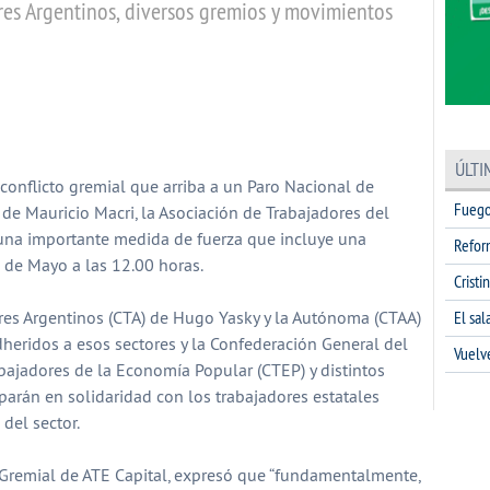
res Argentinos, diversos gremios y movimientos
partir
ÚLTI
 conflicto gremial que arriba a un Paro Nacional de
Fuego
 de Mauricio Macri, la Asociación de Trabajadores del
 una importante medida de fuerza que incluye una
Refor
 de Mayo a las 12.00 horas.
Cristi
El sa
ores Argentinos (CTA) de Hugo Yasky y la Autónoma (CTAA)
dheridos a esos sectores y la Confederación General del
Vuelv
rabajadores de la Economía Popular (CTEP) y distintos
arán en solidaridad con los trabajadores estatales
 del sector.
 Gremial de ATE Capital, expresó que “fundamentalmente,