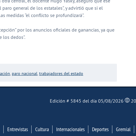
la otra central, el docente Hugo Yasky, aseguró que ese
l paro general de los estatales”, y advirtió que si el
as medidas “el conflicto se profundizará”.
cepción” por los anuncios oficiales de ganancias, ya que
e los dedos”.
partir
zación
,
paro nacional
,
trabajadores del estado
El Mensajero Diario
Edición # 5845 del día 05/08/2026
20
Entrevistas
Cultura
Internacionales
Deportes
Gremial