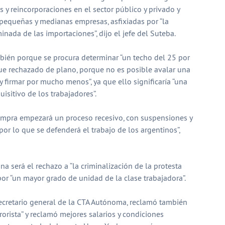
s y reincorporaciones en el sector público y privado y
 pequeñas y medianas empresas, asfixiadas por “la
minada de las importaciones”, dijo el jefe del Suteba.
mbién porque se procura determinar “un techo del 25 por
a fue rechazado de plano, porque no es posible avalar una
y firmar por mucho menos”, ya que ello significaría “una
isitivo de los trabajadores”.
ompra empezará un proceso recesivo, con suspensiones y
por lo que se defenderá el trabajo de los argentinos”,
a será el rechazo a “la criminalización de la protesta
por “un mayor grado de unidad de la clase trabajadora”.
y secretario general de la CTA Autónoma, reclamó también
rrorista” y reclamó mejores salarios y condiciones