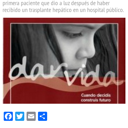
primera paciente que dio a luz después de haber
recibido un trasplante hepático en un hospital público.
Facebook
Twitter
Email
Compartir