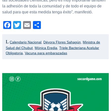
las sociedades científicas, pero es muy importante también
la adhesión de toda la comunidad y de todo el equipo de
salud para que esta medida tenga éxito”, manifestó.
Facebook
Twitter
Email
Compartir
Calendario Nacional
,
Dévora Flores Sahagún
,
Ministra de
Salud del Chubut
,
Mónica Eredia
,
Triple Bacteriana Acelular
Obligatoria
,
Vacuna para embarazadas