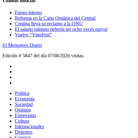
Últimas noticias
Fuego interno
Reforma en la Carta Orgánica del Central
Cristina lleva su reclamo a la ONU
El salario mínimo debería ser ocho veces mayor
Vuelve “VinoFest”
El Mensajero Diario
Edición # 5847 del día 07/08/2026
visitas.
Política
Economía
Sociedad
Opinión
Entrevistas
Cultura
Internacionales
Deportes
Gremial