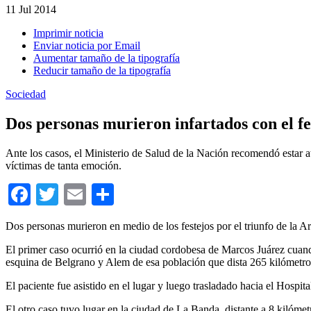
11
Jul 2014
Imprimir noticia
Enviar noticia por Email
Aumentar tamaño de la tipografía
Reducir tamaño de la tipografía
Sociedad
Dos personas murieron infartados con el fe
Ante los casos, el Ministerio de Salud de la Nación recomendó estar a
víctimas de tanta emoción.
Facebook
Twitter
Email
Compartir
Dos personas murieron en medio de los festejos por el triunfo de la Ar
El primer caso ocurrió en la ciudad cordobesa de Marcos Juárez cuan
esquina de Belgrano y Alem de esa población que dista 265 kilómetros 
El paciente fue asistido en el lugar y luego trasladado hacia el Hospi
El otro caso tuvo lugar en la ciudad de La Banda, distante a 8 kilómet