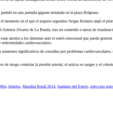
 partido en una pantalla gigante instalada en la plaza Belgrano.
n el momento en el que el arquero argentino Sergio Romero atajó el prim
al Antenor Alvarez de La Banda, tras ser sometido a tareas de reanimaci
estar atentos a los síntomas ante el estrés emocional que puede genera
de enfermedades cardiovasculares.
on aumentos significativos de consultas por problemas cardiovasculares,
 de riesgo controlar la presión arterial, el azúcar en sangre y el coleste
ffer
,
Infartos
,
Mundial Brasil 2014
,
Santiago del Estero
,
seleccion arge