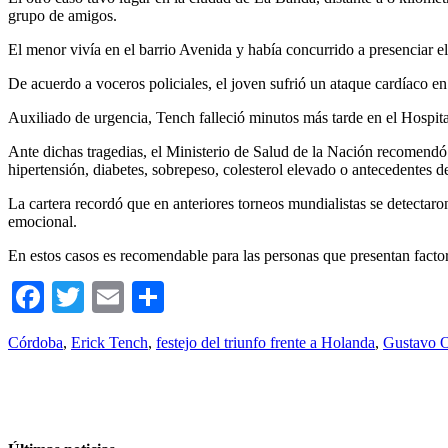
grupo de amigos.
El menor vivía en el barrio Avenida y había concurrido a presenciar el
De acuerdo a voceros policiales, el joven sufrió un ataque cardíaco e
Auxiliado de urgencia, Tench falleció minutos más tarde en el Hospit
Ante dichas tragedias, el Ministerio de Salud de la Nación recomendó 
hipertensión, diabetes, sobrepeso, colesterol elevado o antecedentes 
La cartera recordó que en anteriores torneos mundialistas se detectar
emocional.
En estos casos es recomendable para las personas que presentan factores
Facebook
Twitter
Email
Compartir
Córdoba
,
Erick Tench
,
festejo del triunfo frente a Holanda
,
Gustavo O