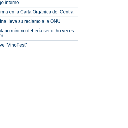
o interno
rma en la Carta Orgánica del Central
tina lleva su reclamo a la ONU
alario mínimo debería ser ocho veces
or
ve “VinoFest”