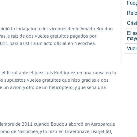
Fueg
partir
Refo
Cris
o pidió la indagatoria del vicepresidente Amado Boudou
El s
vas, a raíz de dos vuelos gratuitos pagados por
may
11 para asistir a un acto oficial en Necochea.
Vuel
el fiscal ante el juez Luis Rodríguez, en una causa en la
s supuestos vuelos gratuitos que hizo gracias a dos
e un avión y otro de un helicóptero, y que sería una
 diciembre de 2011 cuando Boudou abordó en Aeroparque
omo de Necochea, y lo hizo en la aeronave Learjet 60,