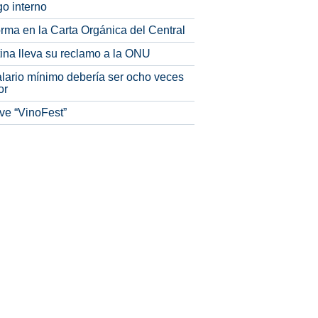
o interno
rma en la Carta Orgánica del Central
tina lleva su reclamo a la ONU
alario mínimo debería ser ocho veces
or
ve “VinoFest”