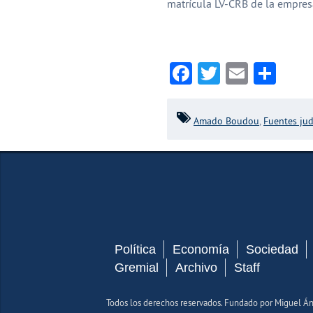
matrícula LV-CRB de la empres
Facebook
Twitter
Email
Com
Amado Boudou
,
Fuentes jud
Política
Economía
Sociedad
Gremial
Archivo
Staff
Todos los derechos reservados. Fundado por Miguel 