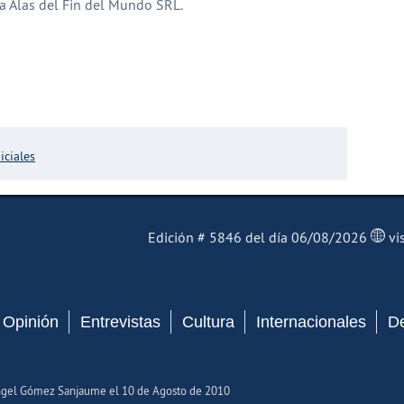
a Alas del Fin del Mundo SRL.
partir
iciales
El Mensajero Diario
Edición # 5846 del día 06/08/2026
vi
Opinión
Entrevistas
Cultura
Internacionales
D
Ángel Gómez Sanjaume el 10 de Agosto de 2010