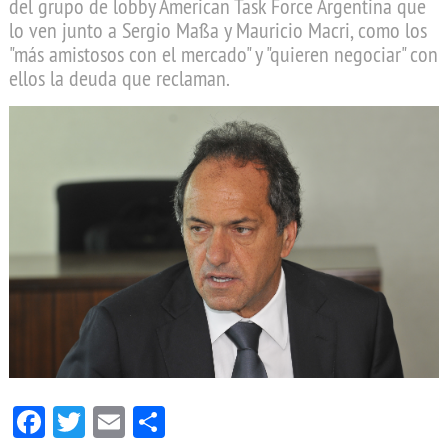
del grupo de lobby American Task Force Argentina que
lo ven junto a Sergio Massa y Mauricio Macri, como los
"más amistosos con el mercado" y "quieren negociar" con
ellos la deuda que reclaman.
Facebook
Twitter
Email
Compartir