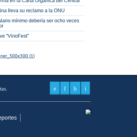
rma en la Carta Orgánica del Central
tina lleva su reclamo a la ONU
alario mínimo debería ser ocho veces
or
ve “VinoFest”
tas.
eportes