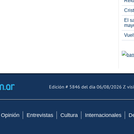
Refo
Cris
El s
may
Vuel
El Mensajero Diario
Edición # 5846 del día 06/08/2026
visi
Opinión
Entrevistas
Cultura
Internacionales
D