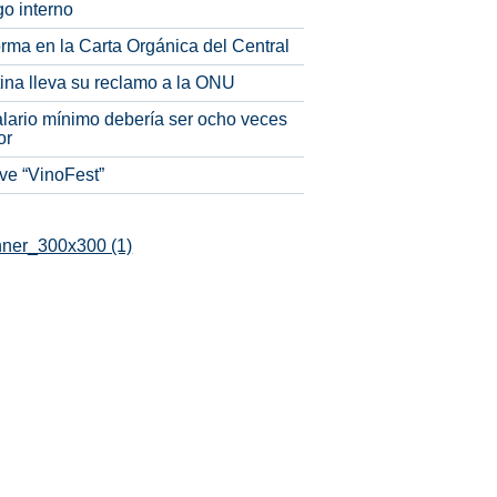
o interno
rma en la Carta Orgánica del Central
tina lleva su reclamo a la ONU
alario mínimo debería ser ocho veces
or
ve “VinoFest”