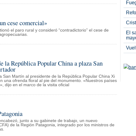
Fueg
Refo
un cese comercial»
Cris
ionó el paro rural y consideró “contradictorio” el cese de
El s
 agropecuarias.
may
Vuel
 la República Popular China a plaza San
ertador
za San Martín al presidente de la República Popular China Xi
on una ofrenda floral al pie del monumento. «Nuestros países
 dijo en el marco de la visita oficial
Patagonia
encabezó, junto a su gabinete de trabajo, un nuevo
FA) de la Región Patagonia, integrado por los ministros de
as.