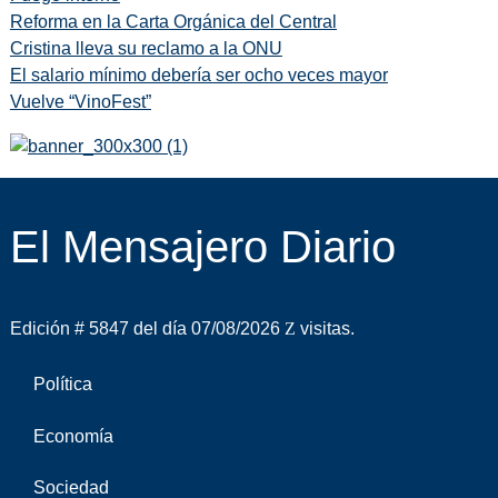
Reforma en la Carta Orgánica del Central
Cristina lleva su reclamo a la ONU
El salario mínimo debería ser ocho veces mayor
Vuelve “VinoFest”
El Mensajero Diario
Edición # 5847 del día 07/08/2026
visitas.
Política
Economía
Sociedad