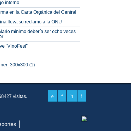
o interno
rma en la Carta Orgánica del Central
tina lleva su reclamo a la ONU
alario mínimo debería ser ocho veces
or
ve “VinoFest”
8427 visitas.
eportes