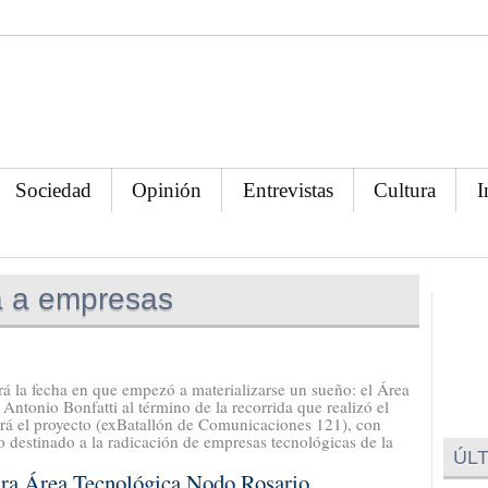
Sociedad
Opinión
Entrevistas
Cultura
I
a a empresas
á la fecha en que empezó a materializarse un sueño: el Área
ntonio Bonfatti al término de la recorrida que realizó el
ará el proyecto (exBatallón de Comunicaciones 121), con
io destinado a la radicación de empresas tecnológicas de la
ÚLT
utura Área Tecnológica Nodo Rosario