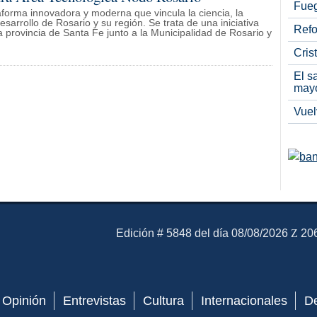
Fueg
forma innovadora y moderna que vincula la ciencia, la
esarrollo de Rosario y su región. Se trata de una iniciativa
Refo
a provincia de Santa Fe junto a la Municipalidad de Rosario y
Cris
El s
may
Vuel
El Mensajero Diario
Edición # 5848 del día 08/08/2026
206
Opinión
Entrevistas
Cultura
Internacionales
D