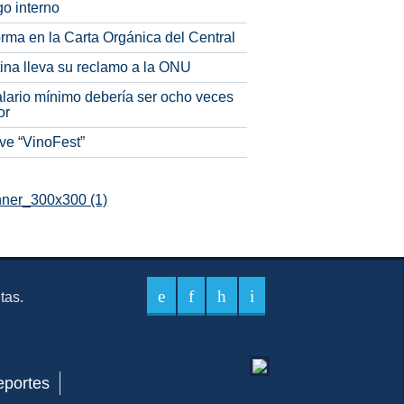
o interno
rma en la Carta Orgánica del Central
tina lleva su reclamo a la ONU
alario mínimo debería ser ocho veces
or
ve “VinoFest”
itas.
eportes