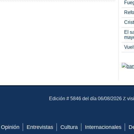
Fueg
Refo
Cris
El s
may
Vuel
El Mensajero Diario
Edición # 5846 del día 06/08/2026
vis
Opinión
Entrevistas
Cultura
Internacionales
D