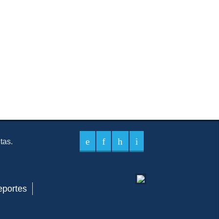
itas.
eportes