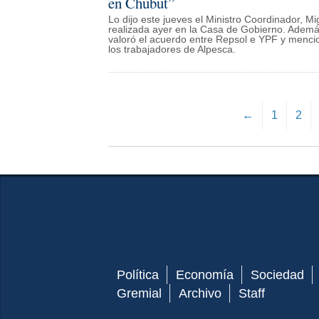
en Chubut”
Lo dijo este jueves el Ministro Coordinador, M
realizada ayer en la Casa de Gobierno. Además
valoró el acuerdo entre Repsol e YPF y mencion
los trabajadores de Alpesca.
←
1
2
Política
Economía
Sociedad
Gremial
Archivo
Staff