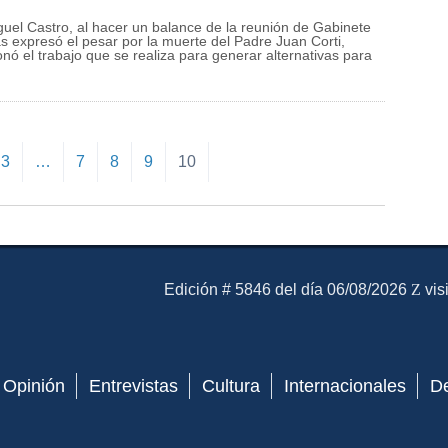
iguel Castro, al hacer un balance de la reunión de Gabinete
 expresó el pesar por la muerte del Padre Juan Corti,
ó el trabajo que se realiza para generar alternativas para
3
…
7
8
9
10
El Mensajero Diario
Edición # 5846 del día 06/08/2026
vis
Opinión
Entrevistas
Cultura
Internacionales
D