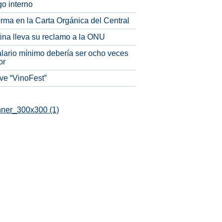
o interno
rma en la Carta Orgánica del Central
tina lleva su reclamo a la ONU
alario mínimo debería ser ocho veces
or
ve “VinoFest”