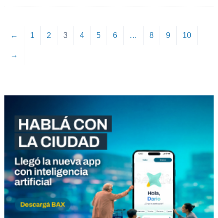
←
1
2
3
4
5
6
…
8
9
10
→