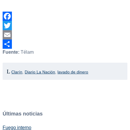
Facebook
Twitter
Email
Fuente:
Télam
Compartir
Clarín
,
Diario La Nación
,
lavado de dinero
Últimas noticias
Fuego interno