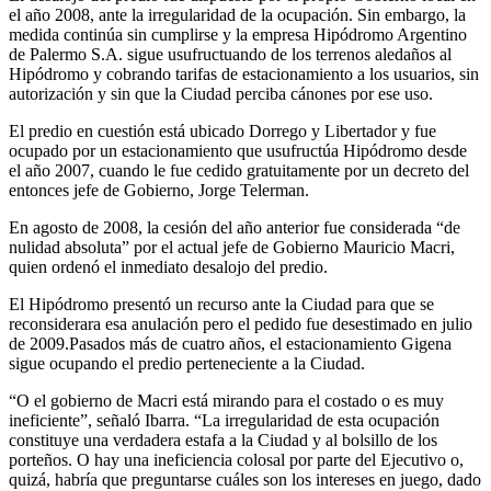
el año 2008, ante la irregularidad de la ocupación. Sin embargo, la
medida continúa sin cumplirse y la empresa Hipódromo Argentino
de Palermo S.A. sigue usufructuando de los terrenos aledaños al
Hipódromo y cobrando tarifas de estacionamiento a los usuarios, sin
autorización y sin que la Ciudad perciba cánones por ese uso.
El predio en cuestión está ubicado Dorrego y Libertador y fue
ocupado por un estacionamiento que usufructúa Hipódromo desde
el año 2007, cuando le fue cedido gratuitamente por un decreto del
entonces jefe de Gobierno, Jorge Telerman.
En agosto de 2008, la cesión del año anterior fue considerada “de
nulidad absoluta” por el actual jefe de Gobierno Mauricio Macri,
quien ordenó el inmediato desalojo del predio.
El Hipódromo presentó un recurso ante la Ciudad para que se
reconsiderara esa anulación pero el pedido fue desestimado en julio
de 2009.Pasados más de cuatro años, el estacionamiento Gigena
sigue ocupando el predio perteneciente a la Ciudad.
“O el gobierno de Macri está mirando para el costado o es muy
ineficiente”, señaló Ibarra. “La irregularidad de esta ocupación
constituye una verdadera estafa a la Ciudad y al bolsillo de los
porteños. O hay una ineficiencia colosal por parte del Ejecutivo o,
quizá, habría que preguntarse cuáles son los intereses en juego, dado