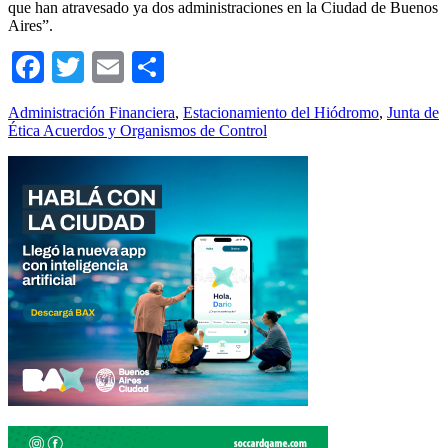
que han atravesado ya dos administraciones en la Ciudad de Buenos
Aires”.
Facebook
Twitter
Email
Compartir
Administración Financiera
,
Estacionamiento del Hiódromo
,
Junta de
Ética Acuerdos y Organismos de Control