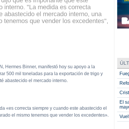
y dijo que es importante que esté
 interno. "La medida es correcta
e abastecido el mercado interno, una
o tenemos que vender los excedentes",
partir
ÚLT
N, Hermes Binner, manifestó hoy su apoyo a la
Fueg
rar 500 mil toneladas para la exportación de trigo y
té abastecido el mercado interno.
Refo
Cris
El s
may
da «es correcta siempre y cuando este abastecido el
turado el mismo tenemos que vender los excedentes».
Vuel