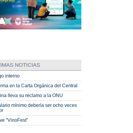
IMAS NOTICIAS
o interno
rma en la Carta Orgánica del Central
tina lleva su reclamo a la ONU
alario mínimo debería ser ocho veces
or
ve “VinoFest”