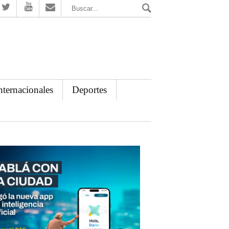
El Mensajero Diario
nternacionales
Deportes