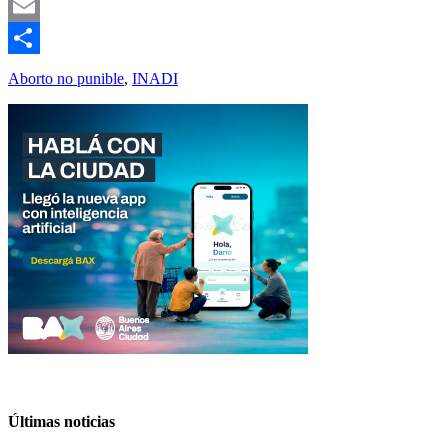
Twitter
Email
Compartir
Aborto no punible
,
INADI
Últimas noticias