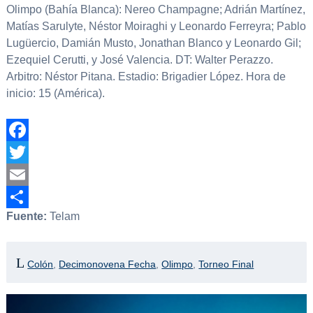
Olimpo (Bahía Blanca): Nereo Champagne; Adrián Martínez,
Matías Sarulyte, Néstor Moiraghi y Leonardo Ferreyra; Pablo
Lugüercio, Damián Musto, Jonathan Blanco y Leonardo Gil;
Ezequiel Cerutti, y José Valencia. DT: Walter Perazzo.
Arbitro: Néstor Pitana. Estadio: Brigadier López. Hora de
inicio: 15 (América).
Facebook
Twitter
Email
Fuente:
Telam
Compartir
Colón
,
Decimonovena Fecha
,
Olimpo
,
Torneo Final