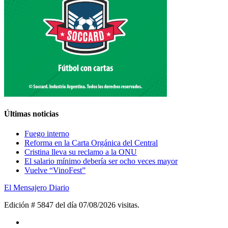
Últimas noticias
Fuego interno
Reforma en la Carta Orgánica del Central
Cristina lleva su reclamo a la ONU
El salario mínimo debería ser ocho veces mayor
Vuelve “VinoFest”
El Mensajero Diario
Edición # 5847 del día 07/08/2026
visitas.