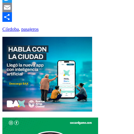
Twitter
Email
Compartir
Córdoba
,
pasajeros