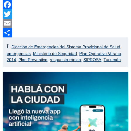
Facebook
Twitter
Email
Compartir
Diección de Emergencias del Sistema Provicional de Salud
,
emergencias
,
Ministerio de Seguridad
,
Plan Operativo Verano
2014
,
Plan Preventivo
,
respuesta rápida
,
SIPROSA
,
Tucumán